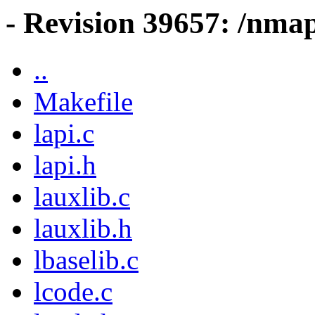
- Revision 39657: /nmap
..
Makefile
lapi.c
lapi.h
lauxlib.c
lauxlib.h
lbaselib.c
lcode.c