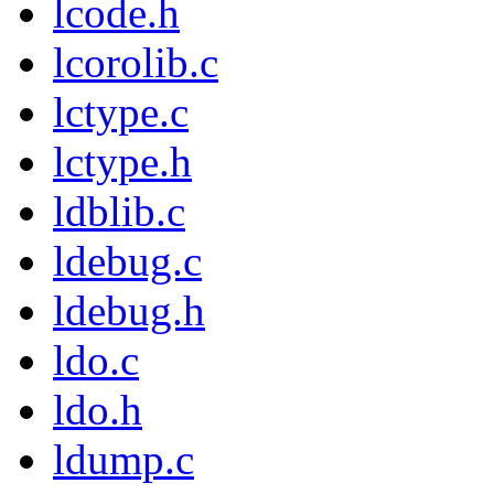
lcode.h
lcorolib.c
lctype.c
lctype.h
ldblib.c
ldebug.c
ldebug.h
ldo.c
ldo.h
ldump.c