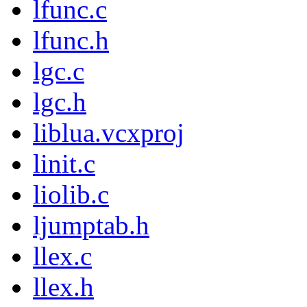
lfunc.c
lfunc.h
lgc.c
lgc.h
liblua.vcxproj
linit.c
liolib.c
ljumptab.h
llex.c
llex.h