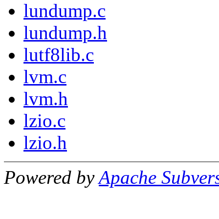
lundump.c
lundump.h
lutf8lib.c
lvm.c
lvm.h
lzio.c
lzio.h
Powered by
Apache Subver