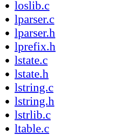
loslib.c
lparser.c
lparser.h
lprefix.h
lstate.c
lstate.h
lstring.c
lstring.h
lstrlib.c
ltable.c