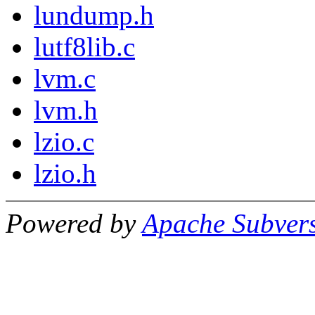
lundump.h
lutf8lib.c
lvm.c
lvm.h
lzio.c
lzio.h
Powered by
Apache Subver