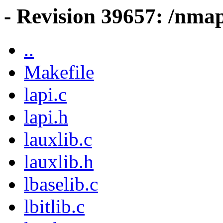
- Revision 39657: /nmap
..
Makefile
lapi.c
lapi.h
lauxlib.c
lauxlib.h
lbaselib.c
lbitlib.c