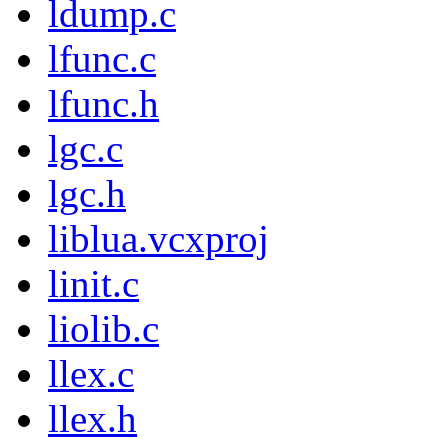
ldump.c
lfunc.c
lfunc.h
lgc.c
lgc.h
liblua.vcxproj
linit.c
liolib.c
llex.c
llex.h