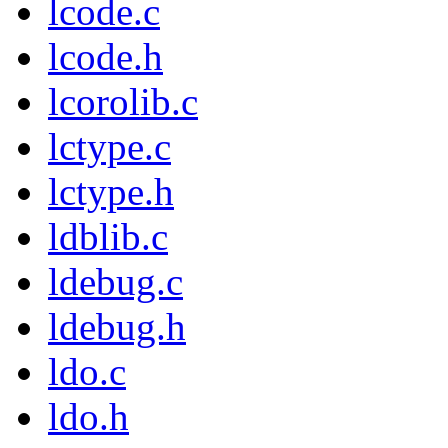
lcode.c
lcode.h
lcorolib.c
lctype.c
lctype.h
ldblib.c
ldebug.c
ldebug.h
ldo.c
ldo.h