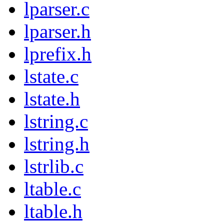
lparser.c
lparser.h
lprefix.h
lstate.c
lstate.h
lstring.c
lstring.h
lstrlib.c
ltable.c
ltable.h