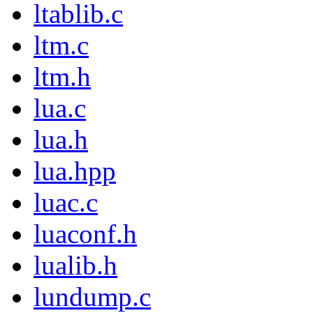
ltablib.c
ltm.c
ltm.h
lua.c
lua.h
lua.hpp
luac.c
luaconf.h
lualib.h
lundump.c