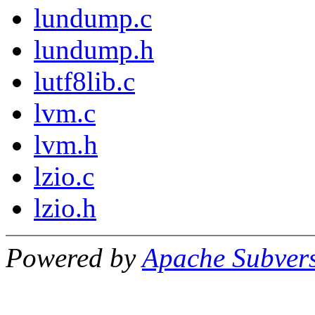
lundump.c
lundump.h
lutf8lib.c
lvm.c
lvm.h
lzio.c
lzio.h
Powered by
Apache Subver