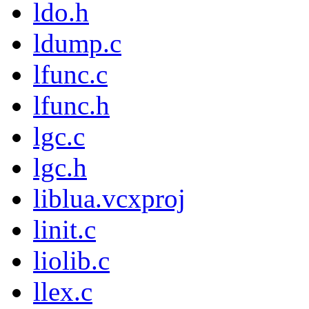
ldo.h
ldump.c
lfunc.c
lfunc.h
lgc.c
lgc.h
liblua.vcxproj
linit.c
liolib.c
llex.c