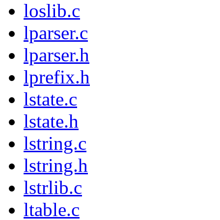
loslib.c
lparser.c
lparser.h
lprefix.h
lstate.c
lstate.h
lstring.c
lstring.h
lstrlib.c
ltable.c