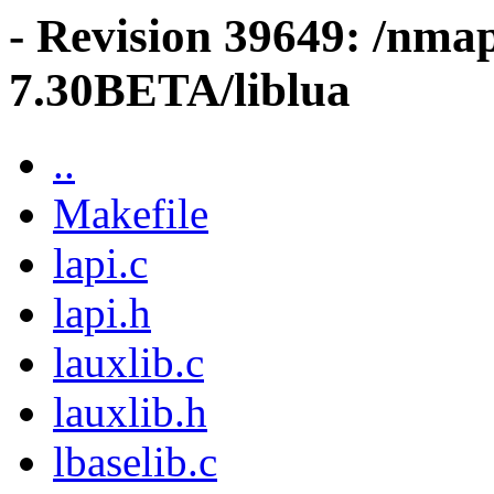
- Revision 39649: /nma
7.30BETA/liblua
..
Makefile
lapi.c
lapi.h
lauxlib.c
lauxlib.h
lbaselib.c